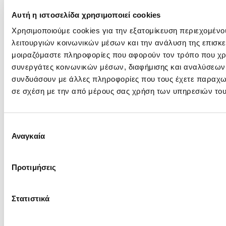
Αυτή η ιστοσελίδα χρησιμοποιεί cookies
Χρησιμοποιούμε cookies για την εξατομίκευση περιεχομένο
*
Δηλώνω πως έχω διαβάσει και
λειτουργιών κοινωνικών μέσων και την ανάλυση της επισκε
κατανοώ την
Πολιτική Απορρήτου
της
μοιραζόμαστε πληροφορίες που αφορούν τον τρόπο που χρη
εταιρείας.
συνεργάτες κοινωνικών μέσων, διαφήμισης και αναλύσεων, 
συνδυάσουν με άλλες πληροφορίες που τους έχετε παραχωρή
σε σχέση με την από μέρους σας χρήση των υπηρεσιών του
Επιλογή
Αναγκαία
συγκατάθεσης
Άλλα προϊόντα
Προτιμήσεις
Στατιστικά
Χάλκινα υλικά