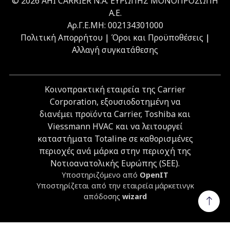
© 2026 ΑΗΙ CARRIER Ν.Α. ΕΥΡΩΠΗΣ ΜΟΝΟΠΡΟΣΩΠΗ
Α.Ε.
Αρ.Γ.Ε.ΜΗ: 002134301000
Πολιτική Απορρήτου
|
Όροι και Προϋποθέσεις
|
Αλλαγή συγκατάθεσης
Κοινοπρακτική εταιρεία της Carrier
Corporation, εξουσιοδοτημένη να
διανέμει προϊόντα Carrier, Toshiba και
Viessmann HVAC και να λειτουργεί
καταστήματα Totaline σε καθορισμένες
περιοχές ανά μάρκα στην περιοχή της
Νοτιοανατολικής Ευρώπης (SEE).
Υποστηριζόμενο από
OpenIT
Υποστηρίζεται από την εταιρεία μάρκετινγκ
απόδοσης
wizard