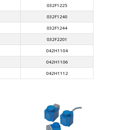
032F1225
032F1240
032F1244
032F2201
042H1104
042H1106
042H1112