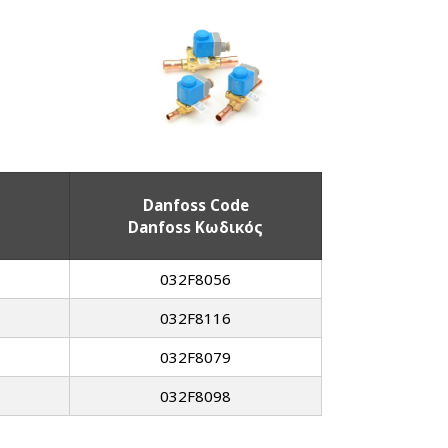
Danfoss Code
Danfoss Κωδικός
032F8056
032F8116
032F8079
032F8098