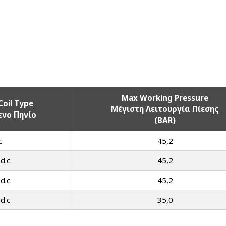
Max Working Pressure
Coil Type
Μέγιστη Λειτουργία Πίεσης
νο Πηνίο
(BAR)
c
45,2
 d.c
45,2
 d.c
45,2
 d.c
35,0