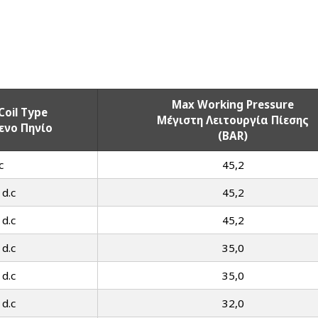
Max Working Pressure
Coil Type
Μέγιστη Λειτουργία Πίεσης
ενο Πηνίο
(BAR)
c
45,2
 d.c
45,2
 d.c
45,2
 d.c
35,0
 d.c
35,0
 d.c
32,0