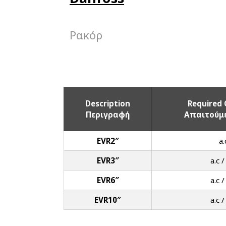
Ρακόρ
Description
Required 
Περιγραφή
Απαιτούμε
EVR2″
a.
EVR3″
a.c /
EVR6″
a.c /
EVR10″
a.c /