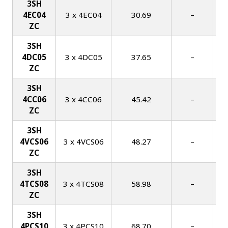
3SH
4EC04
3 x 4EC04
30.69
–
ZC
3SH
4DC05
3 x 4DC05
37.65
–
ZC
3SH
4CC06
3 x 4CC06
45.42
–
ZC
3SH
4VCS06
3 x 4VCS06
48.27
–
ZC
3SH
4TCS08
3 x 4TCS08
58.98
–
ZC
3SH
4PCS10
3 x 4PCS10
68.70
–