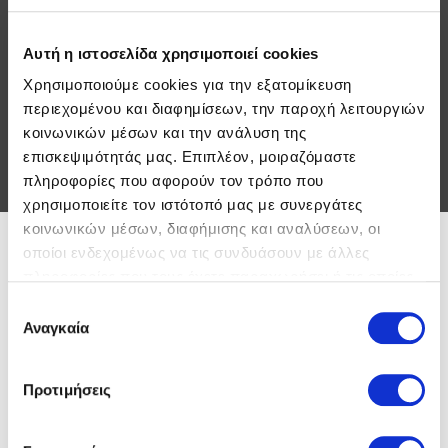
Αυτή η ιστοσελίδα χρησιμοποιεί cookies
ΕΠΙΚΟΙΝΩΝΙΑ
Χρησιμοποιούμε cookies για την εξατομίκευση
περιεχομένου και διαφημίσεων, την παροχή λειτουργιών
κοινωνικών μέσων και την ανάλυση της
επισκεψιμότητάς μας. Επιπλέον, μοιραζόμαστε
πληροφορίες που αφορούν τον τρόπο που
χρησιμοποιείτε τον ιστότοπό μας με συνεργάτες
κοινωνικών μέσων, διαφήμισης και αναλύσεων, οι
οποίοι ενδεχομένως να τις συνδυάσουν με άλλες
πληροφορίες που τους έχετε παραχωρήσει ή τις οποίες
έχουν συλλέξει σε σχέση με την από μέρους σας χρήση
Επιλογή
των υπηρεσιών τους.
Αναγκαία
συγκατάθεσης
Προτιμήσεις