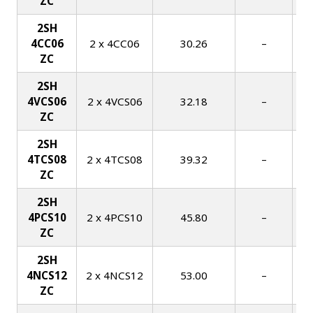
ZC
2SH
4CC06
2 x 4CC06
30.26
–
ZC
2SH
4VCS06
2 x 4VCS06
32.18
–
ZC
2SH
4TCS08
2 x 4TCS08
39.32
–
ZC
2SH
4PCS10
2 x 4PCS10
45.80
–
ZC
2SH
4NCS12
2 x 4NCS12
53.00
–
ZC