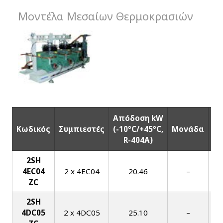
Μοντέλα Μεσαίων Θερμοκρασιών
Απόδοση kW
Κωδικός
Συμπιεστές
(-10°C/+45°C,
Μονάδα
αν
R-404Α)
2SH
4EC04
2 x 4EC04
20.46
–
ZC
2SH
4DC05
2 x 4DC05
25.10
–