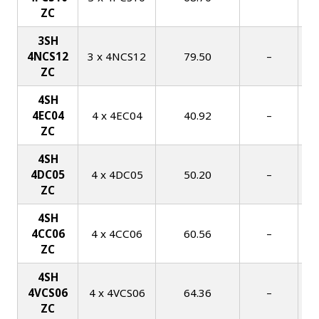
ZC
3SH
4NCS12
3 x 4NCS12
79.50
–
ZC
4SH
4EC04
4 x 4EC04
40.92
–
ZC
4SH
4DC05
4 x 4DC05
50.20
–
ZC
4SH
4CC06
4 x 4CC06
60.56
–
ZC
4SH
4VCS06
4 x 4VCS06
64.36
–
ZC