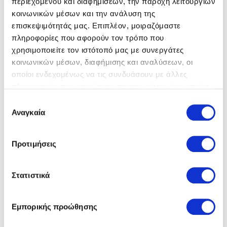
περιεχομένου και διαφημίσεων, την παροχή λειτουργιών
κοινωνικών μέσων και την ανάλυση της
επισκεψιμότητάς μας. Επιπλέον, μοιραζόμαστε
πληροφορίες που αφορούν τον τρόπο που
χρησιμοποιείτε τον ιστότοπό μας με συνεργάτες
κοινωνικών μέσων, διαφήμισης και αναλύσεων, οι
οποίοι ενδεχομένως να τις συνδυάσουν με άλλες
πληροφορίες που τους έχετε παραχωρήσει ή τις οποίες
έχουν συλλέξει σε σχέση με την από μέρους σας χρήση
Επιλογή
των υπηρεσιών τους.
Αναγκαία
συγκατάθεσης
Προτιμήσεις
Στατιστικά
Εμπορικής προώθησης