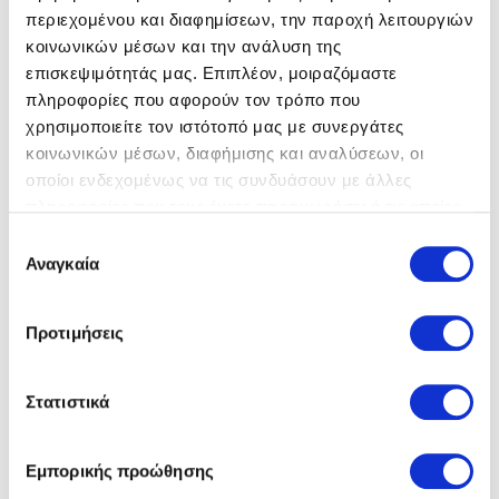
περιεχομένου και διαφημίσεων, την παροχή λειτουργιών
κοινωνικών μέσων και την ανάλυση της
επισκεψιμότητάς μας. Επιπλέον, μοιραζόμαστε
Άλλα προϊόντα
πληροφορίες που αφορούν τον τρόπο που
χρησιμοποιείτε τον ιστότοπό μας με συνεργάτες
κοινωνικών μέσων, διαφήμισης και αναλύσεων, οι
οποίοι ενδεχομένως να τις συνδυάσουν με άλλες
πληροφορίες που τους έχετε παραχωρήσει ή τις οποίες
Controllers
έχουν συλλέξει σε σχέση με την από μέρους σας χρήση
Επιλογή
των υπηρεσιών τους.
Αναγκαία
συγκατάθεσης
Προτιμήσεις
Στατιστικά
Εμπορικής προώθησης