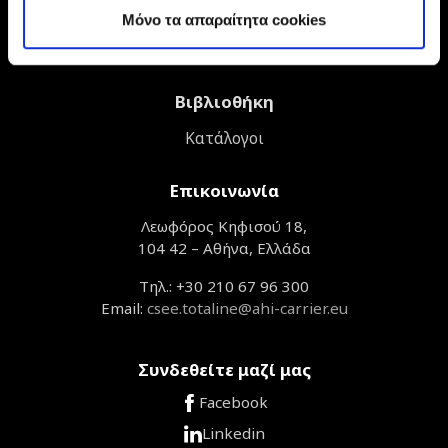
Εταιρικές Πιστοποιήσεις
Mόνο τα απαραίτητα cookies
Εταιρικές Πολιτικές & Όροι Πωλήσεων
Βιβλιοθήκη
Κατάλογοι
Επικοινωνία
Λεωφόρος Κηφισού 18,
104 42 – Αθήνα, Ελλάδα
Τηλ.: +30 210 67 96 300
Email:
csee.totaline@ahi-carrier.eu
Συνδεθείτε μαζί μας
Facebook
Linkedin